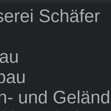
erei Schäfer
bau
bau
n- und Gelän